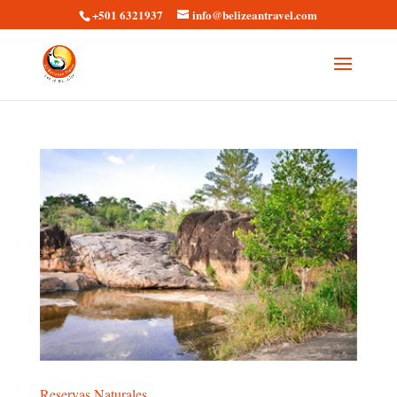
+501 6321937
info@belizeantravel.com
Reservas Naturales